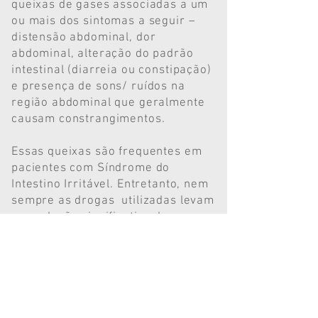
queixas de gases associadas a um
ou mais dos sintomas a seguir –
distensão abdominal, dor
abdominal, alteração do padrão
intestinal (diarreia ou constipação)
e presença de sons/ ruídos na
região abdominal que geralmente
causam constrangimentos.
Essas queixas são frequentes em
pacientes com Síndrome do
Intestino Irritável. Entretanto, nem
sempre as drogas utilizadas levam
a resolução significativa dos
sintomas.
Você sabia que a dieta pode
auxiliar muito na redução destes
sintomas?