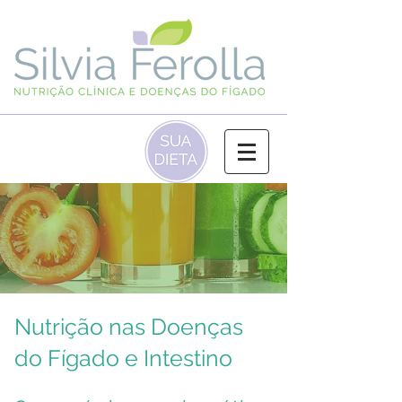
(‪31) 97201‑0090‬
Nutrição nas Doenças
do Fígado e Intestino