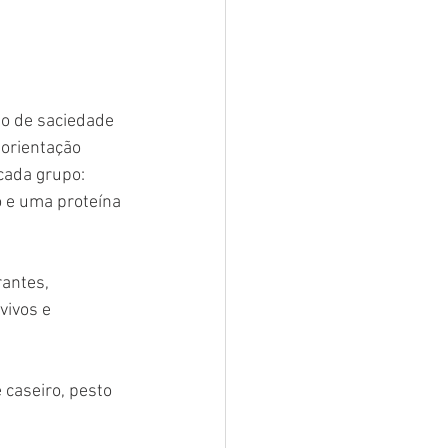
o de saciedade 
orientação 
cada grupo: 
o e uma proteína 
antes, 
vivos e 
caseiro, pesto 