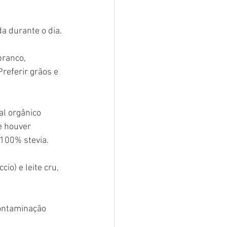
a durante o dia. 
branco, 
referir grãos e 
l orgânico 
e houver 
 100% stevia.
io) e leite cru, 
contaminação 