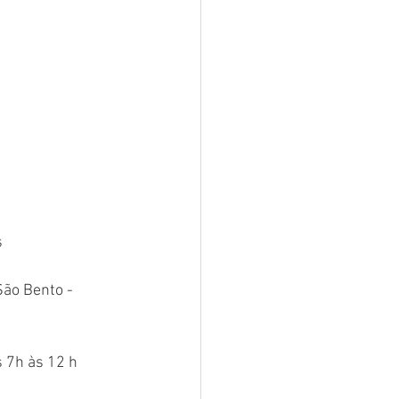
s
São Bento - 
s 7h às 12 h