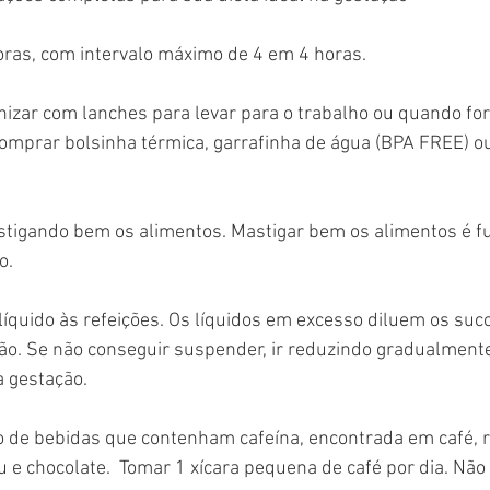
oras, com intervalo máximo de 4 em 4 horas.
nizar com lanches para levar para o trabalho ou quando for 
omprar bolsinha térmica, garrafinha de água (BPA FREE) ou
stigando bem os alimentos. Mastigar bem os alimentos é 
o.
 líquido às refeições. Os líquidos em excesso diluem os suco
tão. Se não conseguir suspender, ir reduzindo gradualment
a gestação. 
o de bebidas que contenham cafeína, encontrada em café, r
au e chocolate.  Tomar 1 xícara pequena de café por dia. Nã