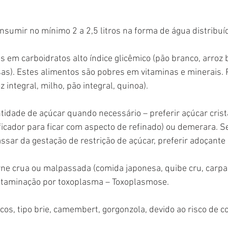
nsumir no mínimo 2 a 2,5 litros na forma de água distribuíd
os em carboidratos alto índice glicêmico (pão branco, arroz 
sas). Estes alimentos são pobres em vitaminas e minerais. P
z integral, milho, pão integral, quinoa).
idade de açúcar quando necessário – preferir açúcar crista
ificador para ficar com aspecto de refinado) ou demerara. S
sar da gestação de restrição de açúcar, preferir adoçante
arne crua ou malpassada (comida japonesa, quibe cru, carpacc
ontaminação por toxoplasma – Toxoplasmose.
scos, tipo brie, camembert, gorgonzola, devido ao risco de 