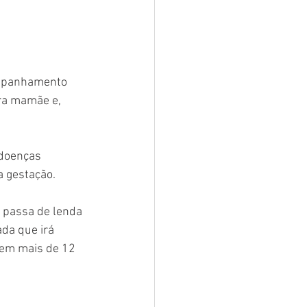
ompanhamento 
ra mamãe e, 
 doenças 
a gestação.
 passa de lenda 
da que irá 
 em mais de 12 