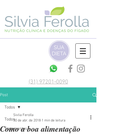
(‪31) 97201‑0090‬
Post
Todos
Sivlia Ferolla
Todos
30 de abr. de 2018
1 min de leitura
Como a boa alimentação
Tratamentos