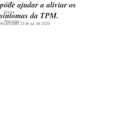
pode ajudar a aliviar os
Dicas
sintomas da TPM.
Datas
Receitas
Atualizado:
23 de jul. de 2020