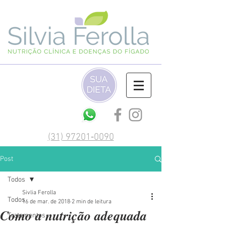
(‪31) 97201‑0090‬
Post
Todos
Sivlia Ferolla
Todos
16 de mar. de 2018
2 min de leitura
Como a nutrição adequada
Tratamentos