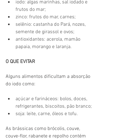
iodo: algas marinhas, sal iodado e 
frutos do mar;
zinco: frutos do mar, carnes;
selênio: castanha do Pará, nozes, 
semente de girassol e ovos;
antioxidantes: acerola, mamão 
papaia, morango e laranja.
O QUE EVITAR
Alguns alimentos dificultam a absorção 
do iodo como:
açúcar e farináceos: bolos, doces, 
refrigerantes, biscoitos, pão branco;
soja: leite, carne, óleos e tofu.
As brássicas como brócolis, couve, 
couve-flor, rabanete e repolho contém 