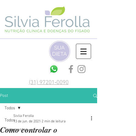
(‪31) 97201‑0090‬
Post
Todos
Sivlia Ferolla
Todos
13 de jun. de 2021
2 min de leitura
Como controlar o
Tratamentos