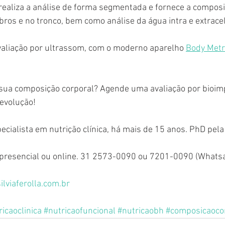
realiza a análise de forma segmentada e fornece a composi
os e no tronco, bem como análise da água intra e extracel
liação por ultrassom, com o moderno aparelho 
Body Metr
sua composição corporal? Agende uma avaliação por bioim
evolução!
pecialista em nutrição clínica, há mais de 15 anos. PhD pel
presencial ou online. 31 2573-0090 ou 7201-0090 (Whats
lviaferolla.com.br
ricaoclinica
#nutricaofuncional
#nutricaobh
#composicaoco