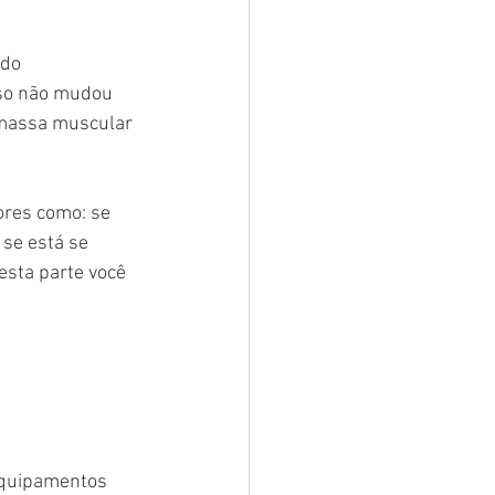
do 
eso não mudou 
massa muscular 
ores como: se 
se está se 
esta parte você 
equipamentos 