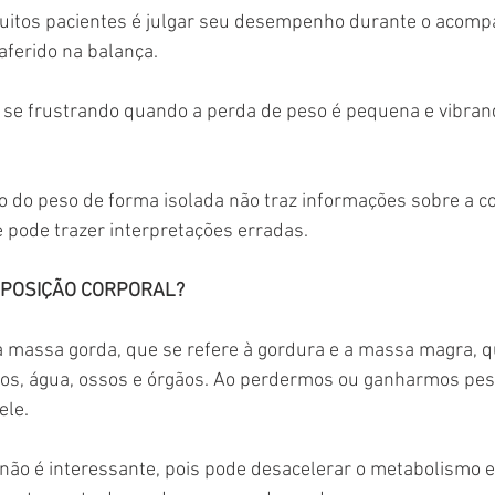
itos pacientes é julgar seu desempenho durante o acom
aferido na balança. 
, se frustrando quando a perda de peso é pequena e vibran
ão do peso de forma isolada não traz informações sobre a 
e pode trazer interpretações erradas.
MPOSIÇÃO CORPORAL? 
massa gorda, que se refere à gordura e a massa magra, q
s, água, ossos e órgãos. Ao perdermos ou ganharmos peso
ele.
o é interessante, pois pode desacelerar o metabolismo e f