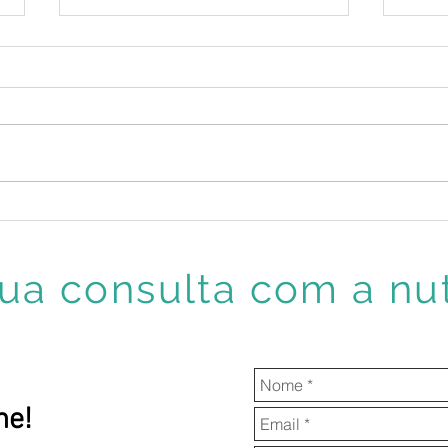
O que são Antocianinas e seus
É no
benefícios
frio?
a consulta com a nut
ne!