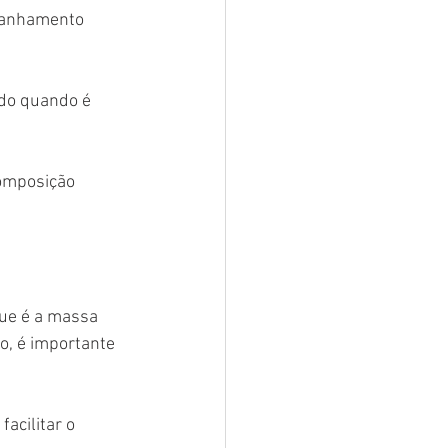
panhamento 
do quando é 
composição 
ue é a massa 
, é importante 
acilitar o 