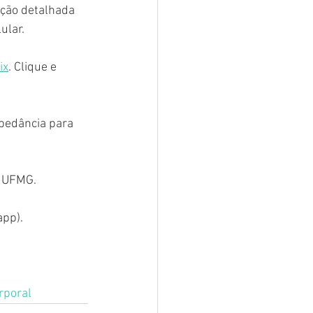
ção detalhada 
ular.
ix
. Clique e 
pedância para 
a UFMG.
app).
rporal