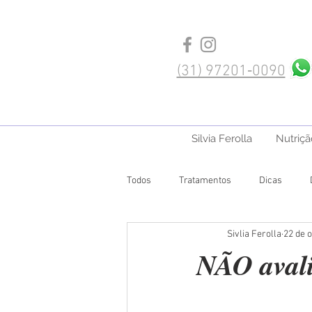
(‪31) 97201‑0090‬
Silvia Ferolla
Nutriçã
Todos
Tratamentos
Dicas
Sivlia Ferolla
22 de o
NÃO avali