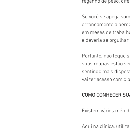
reganho de peso, dif
Se você se apega som
erroneamente a perda
em meses de trabalho
e deveria se orgulhar 
Portanto, não foque s
suas roupas estão ser
sentindo mais dispost
vai ter acesso com o p
COMO CONHECER SU
Existem vários método
Aqui na clínica, utili