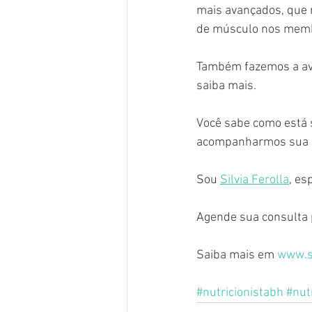
mais avançados, que 
de músculo nos membr
Também fazemos a ava
saiba mais.
Você sabe como está 
acompanharmos sua 
Sou 
Silvia Ferolla
, es
Agende sua consulta 
Saiba mais em 
www.si
#nutricionistabh
#nut