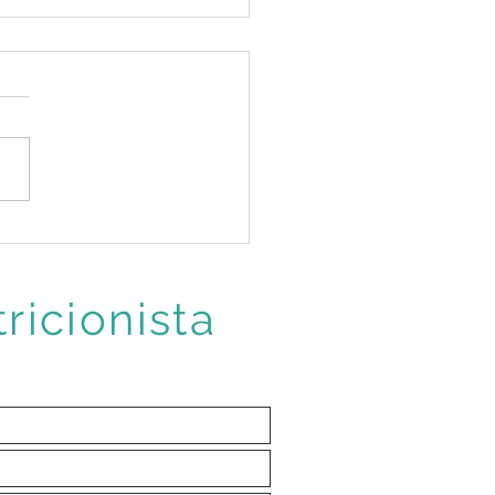
rmal sentir mais fome no
ricionista