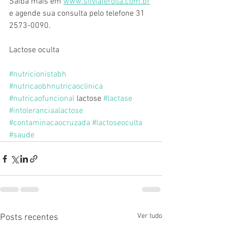
Saiba mais em 
www.silviaferolla.com.br
e agende sua consulta pelo telefone 31 
2573-0090.
Lactose oculta
#nutricionistabh
#nutricaobhnutricaoclinica
#nutricaofuncional
 lactose 
#lactase
#intoleranciaalactose
#contaminacaocruzada
#lactoseoculta
#saude
Ver tudo
Posts recentes