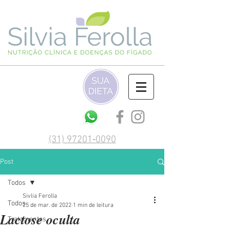
(‪31) 97201‑0090‬
Post
Todos
Sivlia Ferolla
Todos
25 de mar. de 2022
1 min de leitura
Lactose oculta
Tratamentos