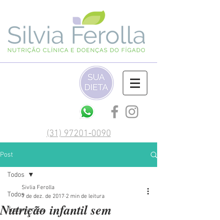
(‪31) 97201‑0090‬
Post
Todos
Sivlia Ferolla
Todos
7 de dez. de 2017
2 min de leitura
Nutrição infantil sem
Tratamentos