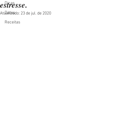
estresse.
Dicas
Datas
Atualizado:
23 de jul. de 2020
Receitas