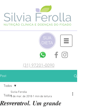
(‪31) 97201‑0090‬
Post
Todos
Sivlia Ferolla
Todos
5 de mar. de 2018
1 min de leitura
Resveratrol. Um grande
Tratamentos