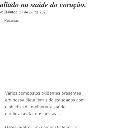
aliado na saúde do coração.
Dicas
Datas
Atualizado:
23 de jul. de 2020
Receitas
Vários compostos oxidantes presentes 
em nossa dieta têm sido estudados com 
o objetivo de melhorar a saúde 
cardiovascular das pessoas.
O Resveratrol, um composto fenólico 