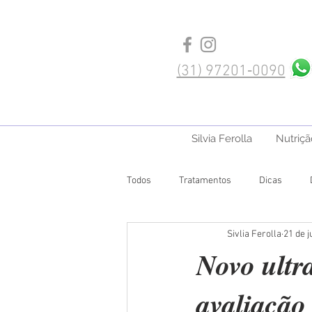
(‪31) 97201‑0090‬
Silvia Ferolla
Nutriçã
Todos
Tratamentos
Dicas
Sivlia Ferolla
21 de j
Novo ultr
avaliação