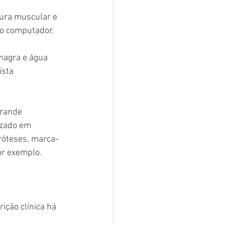
do computador. 
magra e água 
ista 
grande 
izado em 
próteses, marca-
or exemplo.
ição clínica há 