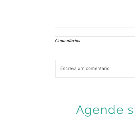
Comentários
Escreva um comentário
Disbiose intestinal. O que é e
como tratar?
Agende su