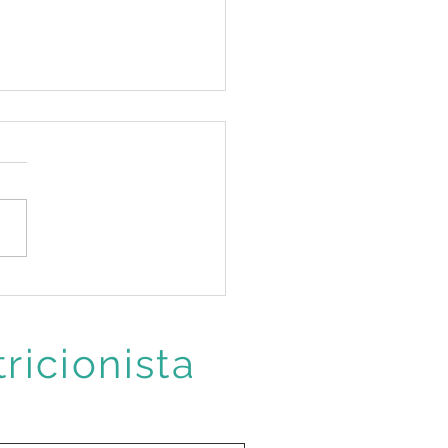
ratrol. Um grande aliado
aúde do coração.
ricionista