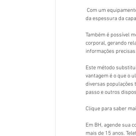
 Com um equipamento de ultrassom é possível fazer o escaneamento da espessura muscular e 
da espessura da capa 
Também é possível me
corporal, gerando rela
informações precisas 
Este método substitui
vantagem é o que o u
diversas populações t
passo e outros dispos
Clique para saber mai
Em BH, agende sua cons
mais de 15 anos. Tel