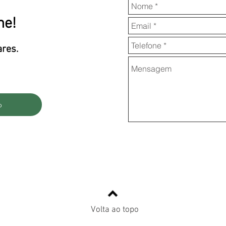
ne!
ares.
o
Volta ao topo