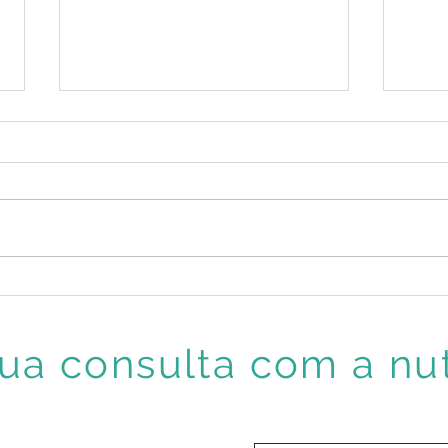
Obesidade infantil. Como
Resve
tratar?
na s
a consulta com a nut