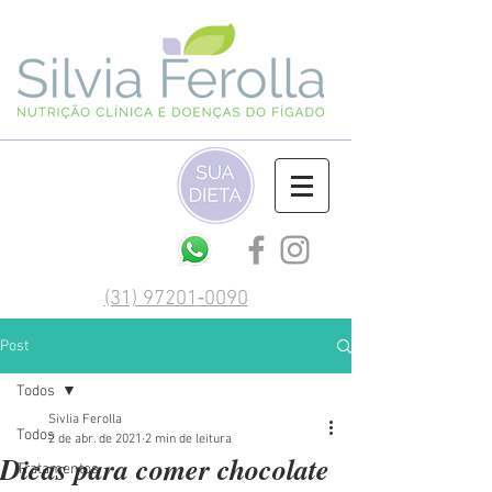
(‪31) 97201‑0090‬
Post
Todos
Sivlia Ferolla
Todos
2 de abr. de 2021
2 min de leitura
Dicas para comer chocolate
Tratamentos