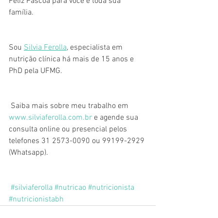
Feliz Páscoa para você e toda sua 
família.
Sou 
Silvia Ferolla
, especialista em 
nutrição clínica há mais de 15 anos e 
PhD pela UFMG. 
 Saiba mais sobre meu trabalho em 
www.silviaferolla.com.br
 e agende sua 
consulta online ou presencial pelos 
telefones 31 2573-0090 ou 99199-2929 
(Whatsapp).
#silviaferolla
#nutricao
#nutricionista
#nutricionistabh