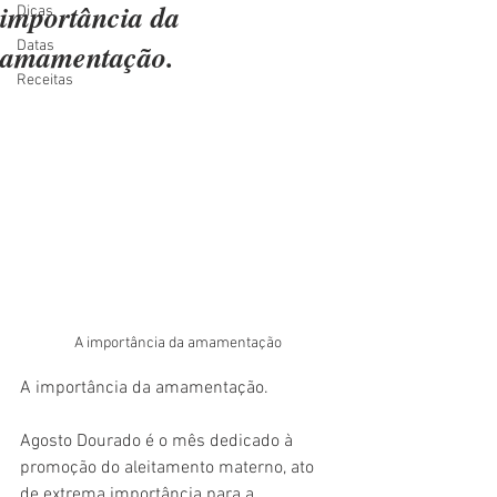
importância da
Dicas
amamentação.
Datas
Receitas
A importância da amamentação
A importância da amamentação.
Agosto Dourado é o mês dedicado à 
promoção do aleitamento materno, ato 
de extrema importância para a 