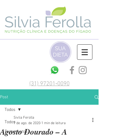
(‪31) 97201‑0090‬
Post
Todos
Sivlia Ferolla
Todos
7 de ago. de 2020
1 min de leitura
Agosto Dourado – A
Tratamentos