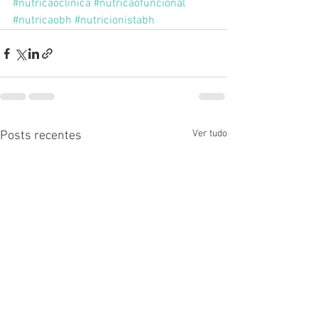
#nutricaoclinica
#nutricaofuncional
#nutricaobh
#nutricionistabh
Ver tudo
Posts recentes