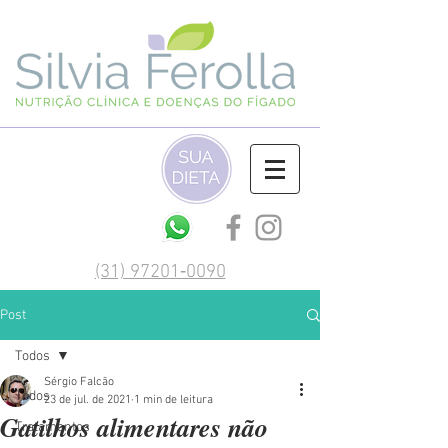
(‪31) 97201‑0090‬
Post
Todos
Sérgio Falcão
Todos
23 de jul. de 2021
1 min de leitura
Gatilhos alimentares não
Tratamentos