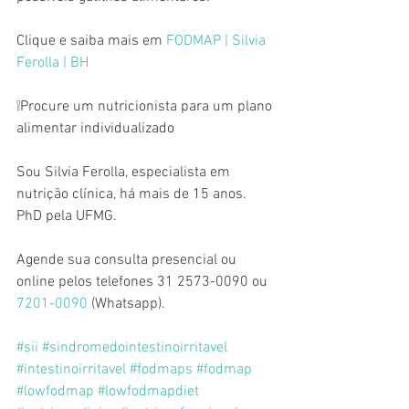
Clique e saiba mais em 
FODMAP | Silvia 
Ferolla | BH
❕Procure um nutricionista para um plano 
alimentar individualizado
Sou Silvia Ferolla, especialista em 
nutrição clínica, há mais de 15 anos. 
PhD pela UFMG. 
Agende sua consulta presencial ou 
online pelos telefones 31 2573-0090 ou 
7201-0090
 (Whatsapp).
#sii
#sindromedointestinoirritavel
#intestinoirritavel
#fodmaps
#fodmap
#lowfodmap
#lowfodmapdiet